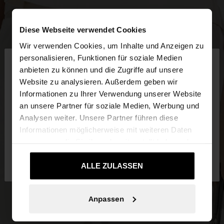
Diese Webseite verwendet Cookies
Wir verwenden Cookies, um Inhalte und Anzeigen zu
×
personalisieren, Funktionen für soziale Medien
hallo
anbieten zu können und die Zugriffe auf unsere
Website zu analysieren. Außerdem geben wir
Sie greifen von Deutschland auf die Website zu.
Informationen zu Ihrer Verwendung unserer Website
Möchten Sie unsere United States Website
an unsere Partner für soziale Medien, Werbung und
durchsuchen?
Analysen weiter. Unsere Partner führen diese
Informationen möglicherweise mit weiteren Daten
zusammen, die Sie ihnen bereitgestellt haben oder
Nein, bleiben Sie bei
Ja, bringen Sie mich
die sie im Rahmen Ihrer Nutzung der Dienste
Deutschland
zu United States
gesammelt haben.
ALLE ZULASSEN
Anpassen