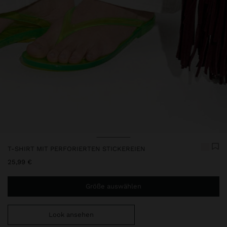
Preis reduziert ab
bis
Preis reduziert ab
bis
Preis reduziert ab
bis
T-SHIRT MIT PERFORIERTEN STICKEREIEN
25,99 €
Größe auswählen
Look ansehen