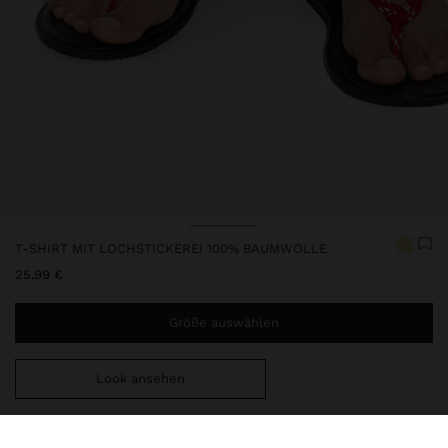
T-SHIRT MIT LOCHSTICKEREI 100% BAUMWOLLE
25,99 €
Größe auswählen
Look ansehen
Sie benötigen noch
49,99 €
für eine kostenlose Lieferung