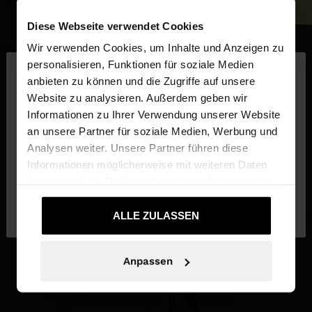
Diese Webseite verwendet Cookies
Wir verwenden Cookies, um Inhalte und Anzeigen zu
×
personalisieren, Funktionen für soziale Medien
hallo
anbieten zu können und die Zugriffe auf unsere
Website zu analysieren. Außerdem geben wir
Sie greifen von Deutschland auf die Website zu.
Informationen zu Ihrer Verwendung unserer Website
Möchten Sie unsere United States Website
an unsere Partner für soziale Medien, Werbung und
durchsuchen?
Analysen weiter. Unsere Partner führen diese
Informationen möglicherweise mit weiteren Daten
zusammen, die Sie ihnen bereitgestellt haben oder
Nein, bleiben Sie bei
Ja, bringen Sie mich
die sie im Rahmen Ihrer Nutzung der Dienste
Deutschland
zu United States
gesammelt haben.
ALLE ZULASSEN
Anpassen