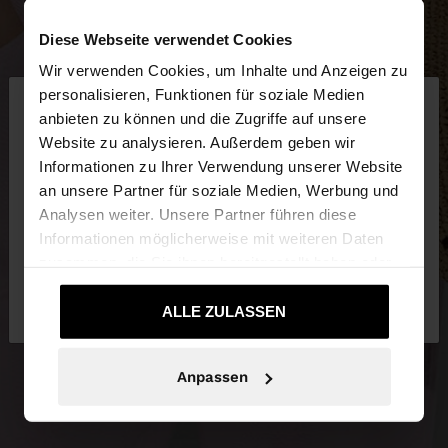
Diese Webseite verwendet Cookies
Wir verwenden Cookies, um Inhalte und Anzeigen zu
×
personalisieren, Funktionen für soziale Medien
hallo
anbieten zu können und die Zugriffe auf unsere
Website zu analysieren. Außerdem geben wir
Sie greifen von Deutschland auf die Website zu.
Informationen zu Ihrer Verwendung unserer Website
Möchten Sie unsere United States Website
an unsere Partner für soziale Medien, Werbung und
durchsuchen?
Analysen weiter. Unsere Partner führen diese
Informationen möglicherweise mit weiteren Daten
zusammen, die Sie ihnen bereitgestellt haben oder
Nein, bleiben Sie bei
Ja, bringen Sie mich
die sie im Rahmen Ihrer Nutzung der Dienste
Deutschland
zu United States
gesammelt haben.
ALLE ZULASSEN
Anpassen