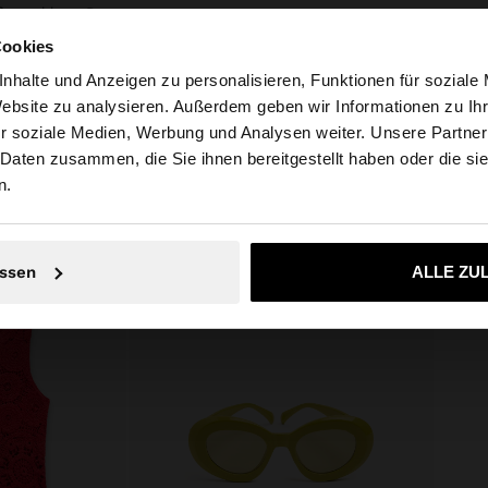
ßverschluss. Das
Empfehlung: 98% Baumwolle, 2%
Elasthan
Cookies
nhalte und Anzeigen zu personalisieren, Funktionen für soziale
Website zu analysieren. Außerdem geben wir Informationen zu I
r soziale Medien, Werbung und Analysen weiter. Unsere Partner
tschland auf die Website zu. Möchten Sie unsere United S
 Daten zusammen, die Sie ihnen bereitgestellt haben oder die s
n.
Nein, bleiben Sie bei Deutschland
Ja, bringen Sie m
ssen
ALLE ZU