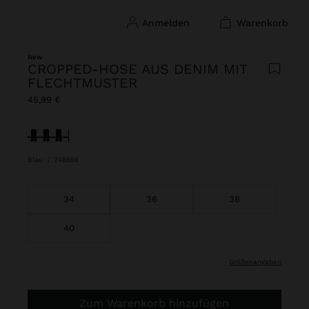
anmelden
warenkorb
New
CROPPED-HOSE AUS DENIM MIT
FLECHTMUSTER
45,99 €
ausgewählt
Blau
|
248656
34
36
38
40
größenangaben
Zum Warenkorb hinzufügen