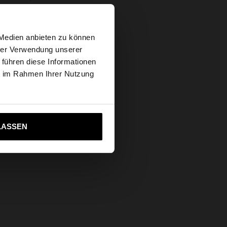
×
 Medien anbieten zu können
hrer Verwendung unserer
 führen diese Informationen
tates Website
ie im Rahmen Ihrer Nutzung
ich zu United States
LASSEN