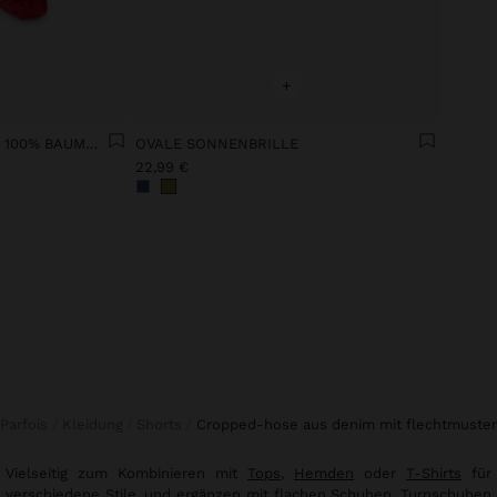
+
FLORAL HÄKEL-TOP AUS 100% BAUMWOLLE
OVALE SONNENBRILLE
22,99 €
Parfois
Kleidung
Shorts
cropped-hose aus denim mit flechtmuster
Vielseitig zum Kombinieren mit
Tops
,
Hemden
oder
T-Shirts
für
verschiedene Stile, und ergänzen mit
flachen Schuhen
,
Turnschuhen