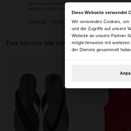
Vordere und hintere Taschen. Schlitz mit Knopf und Rei
Model ist 1,79 m groß und trägt Größe 36.
Diese Webseite verwendet 
hallo
Wir verwenden Cookies, um I
Kleidung
Shorts
und die Zugriffe auf unsere 
Website an unsere Partner fü
Sie greifen von Deu
das könnte sie interessieren
möglicherweise mit weiteren
durchsuchen?
der Dienste gesammelt habe
Anpa