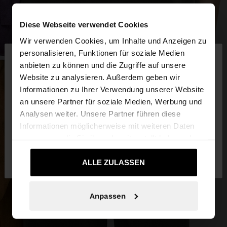
Diese Webseite verwendet Cookies
Wir verwenden Cookies, um Inhalte und Anzeigen zu
×
personalisieren, Funktionen für soziale Medien
hallo
anbieten zu können und die Zugriffe auf unsere
Website zu analysieren. Außerdem geben wir
Sie greifen von Deutschland auf die Website zu.
Informationen zu Ihrer Verwendung unserer Website
Möchten Sie unsere United States Website
an unsere Partner für soziale Medien, Werbung und
durchsuchen?
Analysen weiter. Unsere Partner führen diese
Informationen möglicherweise mit weiteren Daten
zusammen, die Sie ihnen bereitgestellt haben oder
Nein, bleiben Sie bei
Ja, bringen Sie mich
die sie im Rahmen Ihrer Nutzung der Dienste
Deutschland
zu United States
gesammelt haben.
ALLE ZULASSEN
Anpassen