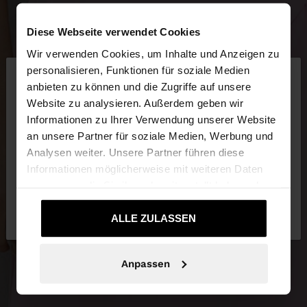
Diese Webseite verwendet Cookies
Wir verwenden Cookies, um Inhalte und Anzeigen zu
×
personalisieren, Funktionen für soziale Medien
hallo
anbieten zu können und die Zugriffe auf unsere
Website zu analysieren. Außerdem geben wir
Sie greifen von Deutschland auf die Website zu.
Informationen zu Ihrer Verwendung unserer Website
Möchten Sie unsere United States Website
an unsere Partner für soziale Medien, Werbung und
durchsuchen?
Analysen weiter. Unsere Partner führen diese
Informationen möglicherweise mit weiteren Daten
zusammen, die Sie ihnen bereitgestellt haben oder
Nein, bleiben Sie bei
Ja, bringen Sie mich
die sie im Rahmen Ihrer Nutzung der Dienste
Deutschland
zu United States
gesammelt haben.
ALLE ZULASSEN
Anpassen