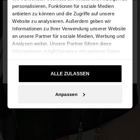
×
personalisieren, Funktionen für soziale Medien
hallo
anbieten zu können und die Zugriffe auf unsere
Website zu analysieren. Außerdem geben wir
Sie greifen von Deutschland auf die Website zu.
Informationen zu Ihrer Verwendung unserer Website
Möchten Sie unsere United States Website
an unsere Partner für soziale Medien, Werbung und
durchsuchen?
Analysen weiter. Unsere Partner führen diese
Informationen möglicherweise mit weiteren Daten
zusammen, die Sie ihnen bereitgestellt haben oder
Nein, bleiben Sie bei
Ja, bringen Sie mich
die sie im Rahmen Ihrer Nutzung der Dienste
Deutschland
zu United States
gesammelt haben.
ALLE ZULASSEN
Anpassen