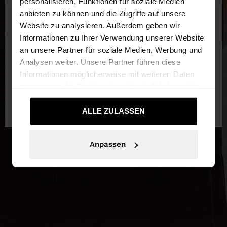
×
personalisieren, Funktionen für soziale Medien
hallo
anbieten zu können und die Zugriffe auf unsere
Website zu analysieren. Außerdem geben wir
Sie greifen von Deutschland auf die Website zu.
Informationen zu Ihrer Verwendung unserer Website
Möchten Sie unsere United States Website
an unsere Partner für soziale Medien, Werbung und
durchsuchen?
Analysen weiter. Unsere Partner führen diese
Informationen möglicherweise mit weiteren Daten
zusammen, die Sie ihnen bereitgestellt haben oder
Nein, bleiben Sie bei
Ja, bringen Sie mich
die sie im Rahmen Ihrer Nutzung der Dienste
Deutschland
zu United States
gesammelt haben.
ALLE ZULASSEN
Anpassen