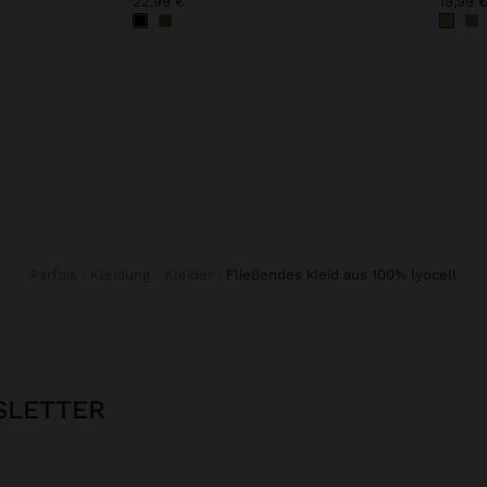
22,99 €
19,99 
Parfois
Kleidung
Kleider
fließendes kleid aus 100% lyocell
SLETTER