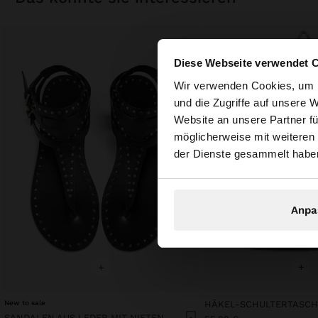
Diese Webseite verwendet 
hallo
Wir verwenden Cookies, um I
und die Zugriffe auf unsere 
Website an unsere Partner fü
Sie greifen von Deu
möglicherweise mit weiteren
durchsuchen?
der Dienste gesammelt habe
Anpa
+
+
New to sale
SANDALEN AUS LEDER MIT NIETEN