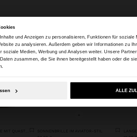
Cookies
nhalte und Anzeigen zu personalisieren, Funktionen für soziale
Website zu analysieren. Außerdem geben wir Informationen zu I
r soziale Medien, Werbung und Analysen weiter. Unsere Partner
tschland auf die Website zu. Möchten Sie unsere United S
 Daten zusammen, die Sie ihnen bereitgestellt haben oder die s
n.
Nein, bleiben Sie bei Deutschland
Ja, bringen Sie m
ssen
ALLE ZU
+
HÄKEL-SCHULTERTASCHE MIT QUASTEN
SONNENBRILLE IM AVIATOR-STIL