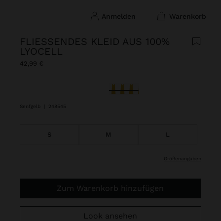
anmelden
warenkorb
FLIESSENDES KLEID AUS 100% L
YOCELL
42,99 €
ausgewählt
Senfgelb
|
248545
S
M
L
größenangaben
Zum Warenkorb hinzufügen
Look ansehen