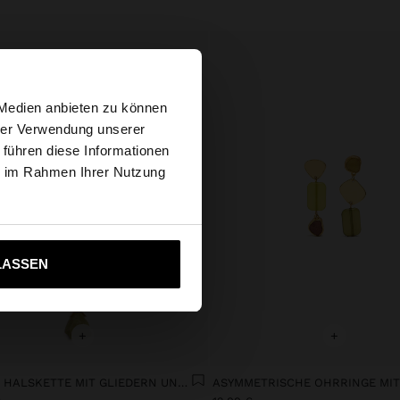
×
 Medien anbieten zu können
hrer Verwendung unserer
 führen diese Informationen
tates Website
ie im Rahmen Ihrer Nutzung
ich zu United States
LASSEN
+
+
LANGE HALSKETTE MIT GLIEDERN UND STEIN