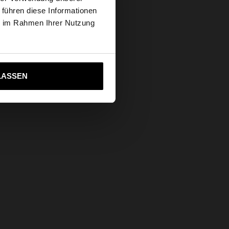
 führen diese Informationen
tates Website
ie im Rahmen Ihrer Nutzung
ich zu United States
LASSEN