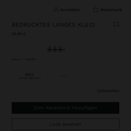
anmelden
warenkorb
BEDRUCKTES LANGES KLEID
39,99 €
ausgewählt
Braun
|
248264
XS/S
M/L
letzte Stücke
größenangaben
Zum Warenkorb hinzufügen
Look ansehen