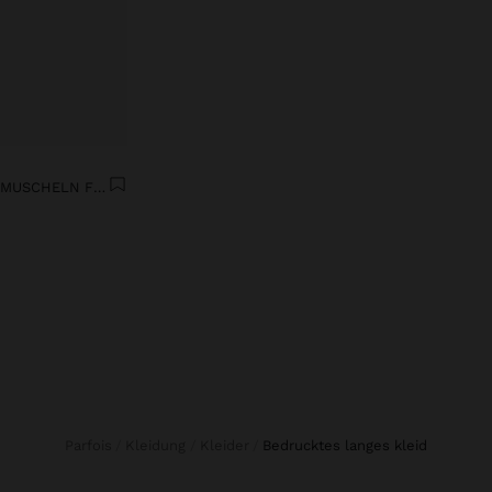
DEKORATIVES BAND MIT MUSCHELN FÜR SCHUHE
Parfois
Kleidung
Kleider
bedrucktes langes kleid