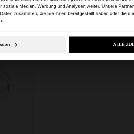
usschnitt.
Empfehlung: 55% Viskose, 45%
r soziale Medien, Werbung und Analysen weiter. Unsere Partner
tschland auf die Website zu. Möchten Sie unsere United S
m groß und trägt
Polyamid
 Daten zusammen, die Sie ihnen bereitgestellt haben oder die s
n.
DECDTL: 100% Polyester
Nein, bleiben Sie bei Deutschland
Ja, bringen Sie m
ssen
ALLE ZU