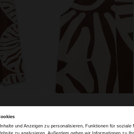
Cookies
zusammensetzung, pflege &
nhalte und Anzeigen zu personalisieren, Funktionen für soziale
herkunft
Motiven.
Website zu analysieren. Außerdem geben wir Informationen zu I