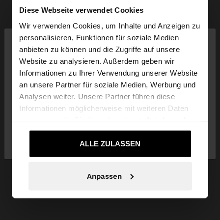
Diese Webseite verwendet Cookies
Wir verwenden Cookies, um Inhalte und Anzeigen zu
×
personalisieren, Funktionen für soziale Medien
hallo
anbieten zu können und die Zugriffe auf unsere
Website zu analysieren. Außerdem geben wir
Sie greifen von Deutschland auf die Website zu.
Informationen zu Ihrer Verwendung unserer Website
Möchten Sie unsere United States Website
an unsere Partner für soziale Medien, Werbung und
durchsuchen?
Analysen weiter. Unsere Partner führen diese
Informationen möglicherweise mit weiteren Daten
zusammen, die Sie ihnen bereitgestellt haben oder
Nein, bleiben Sie bei
Ja, bringen Sie mich
die sie im Rahmen Ihrer Nutzung der Dienste
Deutschland
zu United States
gesammelt haben.
ALLE ZULASSEN
Anpassen