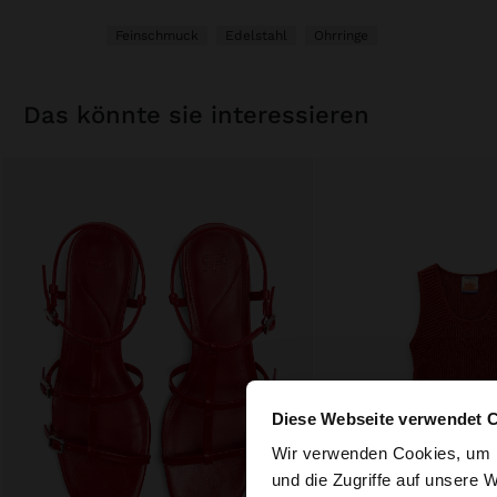
Feinschmuck
Edelstahl
Ohrringe
das könnte sie interessieren
Diese Webseite verwendet 
hallo
Wir verwenden Cookies, um I
und die Zugriffe auf unsere 