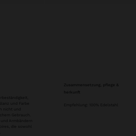
zusammensetzung, pflege &
herkunft
rbeständigkeit,
 Glanz und Farbe
Empfehlung: 100% Edelstahl
h nicht und
glichem Gebrauch.
en und Armbändern
oires, die sowohl
.