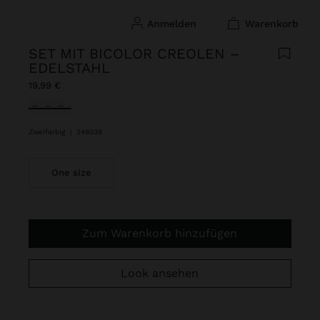
anmelden
warenkorb
SET MIT BICOLOR CREOLEN –
EDELSTAHL
19,99 €
ausgewählt
Zweifarbig
|
248038
One size
Zum Warenkorb hinzufügen
Look ansehen