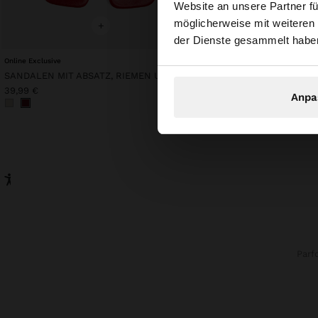
Website an unsere Partner fü
Sie greifen von Deu
möglicherweise mit weiteren
durchsuchen?
+
+
der Dienste gesammelt habe
Online Exclusive
Online Exclusive
SANDALEN MIT ABSATZ, RIEMEN UND SCHNALLEN
TOP MIT FRANSEN AUS 
39,99 €
49,99 €
Anpa
Parf