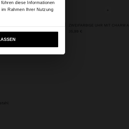
 führen diese Informationen
tates Website
ie im Rahmen Ihrer Nutzung
+
+
GEFLOCHTENE TASCHE MIT STROHEFFEKT
€
35,99 €
ich zu United States
LASSEN
stahl