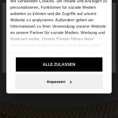
Wir verwenden Cookies, um Inhalte und Anzeigen zu
×
personalisieren, Funktionen für soziale Medien
hallo
anbieten zu können und die Zugriffe auf unsere
Website zu analysieren. Außerdem geben wir
Sie greifen von Deutschland auf die Website zu.
Informationen zu Ihrer Verwendung unserer Website
Möchten Sie unsere United States Website
an unsere Partner für soziale Medien, Werbung und
durchsuchen?
Analysen weiter. Unsere Partner führen diese
Informationen möglicherweise mit weiteren Daten
zusammen, die Sie ihnen bereitgestellt haben oder
Nein, bleiben Sie bei
Ja, bringen Sie mich
die sie im Rahmen Ihrer Nutzung der Dienste
Deutschland
zu United States
gesammelt haben.
ALLE ZULASSEN
Anpassen