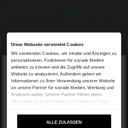
Diese Webseite verwendet Cookies
Wir verwenden Cookies, um Inhalte und Anzeigen zu
×
personalisieren, Funktionen für soziale Medien
hallo
anbieten zu können und die Zugriffe auf unsere
Website zu analysieren. Außerdem geben wir
Sie greifen von Deutschland auf die Website zu.
Informationen zu Ihrer Verwendung unserer Website
Möchten Sie unsere United States Website
an unsere Partner für soziale Medien, Werbung und
durchsuchen?
Analysen weiter. Unsere Partner führen diese
Informationen möglicherweise mit weiteren Daten
zusammen, die Sie ihnen bereitgestellt haben oder
Nein, bleiben Sie bei
Ja, bringen Sie mich
die sie im Rahmen Ihrer Nutzung der Dienste
Deutschland
zu United States
gesammelt haben.
ALLE ZULASSEN