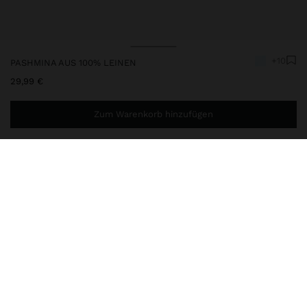
+10
PASHMINA AUS 100% LEINEN
29,99 €
Zum Warenkorb hinzufügen
Sie benötigen noch
49,99 €
für eine kostenlose Lieferung
nach Hause
245485
|
blau
Pashmina aus 100% Leinen gefertigt. Leicht und raffiniert. Sie hat
ausgefranste Ränder, die Charme und zeitlose Eleganz verleihen,
perfekt für vielseitige Looks in jeder Jahreszeit.
Accessoires
Tücher