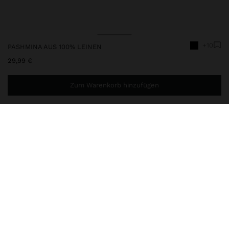
+10
PASHMINA AUS 100% LEINEN
29,99 €
Zum Warenkorb hinzufügen
Sie benötigen noch
49,99 €
für eine kostenlose Lieferung
nach Hause
245485
|
schwarz
Pashmina aus 100% Leinen gefertigt. Leicht und raffiniert. Sie hat
ausgefranste Ränder, die Charme und zeitlose Eleganz verleihen,
perfekt für vielseitige Looks in jeder Jahreszeit.
Accessoires
Tücher