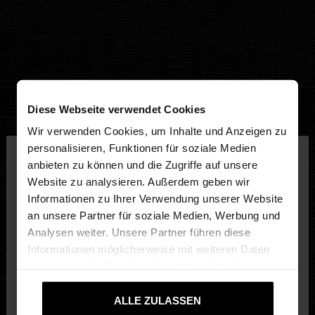
Diese Webseite verwendet Cookies
Wir verwenden Cookies, um Inhalte und Anzeigen zu
×
personalisieren, Funktionen für soziale Medien
hallo
anbieten zu können und die Zugriffe auf unsere
Website zu analysieren. Außerdem geben wir
Sie greifen von Deutschland auf die Website zu.
Informationen zu Ihrer Verwendung unserer Website
Möchten Sie unsere United States Website
an unsere Partner für soziale Medien, Werbung und
durchsuchen?
Analysen weiter. Unsere Partner führen diese
Informationen möglicherweise mit weiteren Daten
zusammen, die Sie ihnen bereitgestellt haben oder
Nein, bleiben Sie bei
Ja, bringen Sie mich
die sie im Rahmen Ihrer Nutzung der Dienste
Deutschland
zu United States
gesammelt haben.
ALLE ZULASSEN