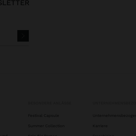
SLETTER
BESONDERE ANLÄSSE
UNTERNEHMENSBEZ
Festival Capsule
Unternehmensbezoge
Summer Collection
Karriere
 und