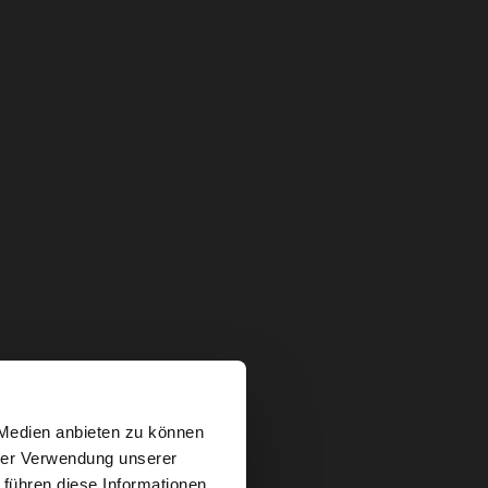
×
 Medien anbieten zu können
hrer Verwendung unserer
 führen diese Informationen