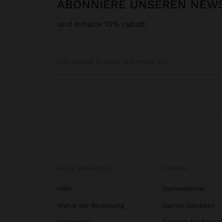
ABONNIERE UNSEREN NEW
und erhalte 10% rabatt
HILFE ERHALTEN
TRENDS
Hilfe
Damenkleider
Status der Bestellung
Damen Sandalen
Allgemeine
Taschen für Feiern