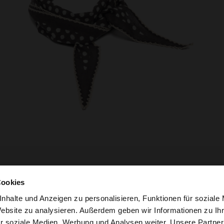
Cookies
nhalte und Anzeigen zu personalisieren, Funktionen für soziale
Website zu analysieren. Außerdem geben wir Informationen zu I
r soziale Medien, Werbung und Analysen weiter. Unsere Partner