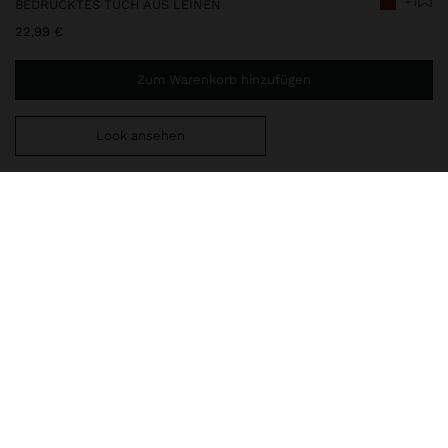
+1
BEDRUCKTES TUCH AUS LEINEN
22,99 €
Zum Warenkorb hinzufügen
Look ansehen
Sie benötigen noch
49,99 €
für eine kostenlose Lieferung
nach Hause
247562
|
mehrfarbig
Bedrucktes Tuch mit kontrastierenden Farben. Tuch aus Leinen.
Leicht und vielseitig. Perfekt zum Mitnehmen in der Tasche dank
seines geringen Volumens.
Accessoires
Tücher
lieferung, umtausch und rücksendung