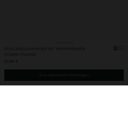
SCHLÜSSELANHÄNGER MIT MEHRFARBIGEN
CHARM-FIGUREN
22,99 €
Zum Warenkorb hinzufügen
Sie benötigen noch
49,99 €
für eine kostenlose Lieferung
nach Hause
248219
|
mehrfarbig