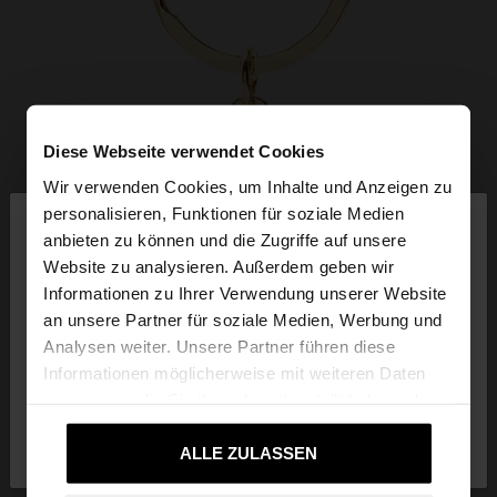
Diese Webseite verwendet Cookies
Wir verwenden Cookies, um Inhalte und Anzeigen zu
×
personalisieren, Funktionen für soziale Medien
hallo
anbieten zu können und die Zugriffe auf unsere
Website zu analysieren. Außerdem geben wir
Sie greifen von Deutschland auf die Website zu.
Informationen zu Ihrer Verwendung unserer Website
Möchten Sie unsere United States Website
an unsere Partner für soziale Medien, Werbung und
durchsuchen?
Analysen weiter. Unsere Partner führen diese
Informationen möglicherweise mit weiteren Daten
zusammen, die Sie ihnen bereitgestellt haben oder
Nein, bleiben Sie bei
Ja, bringen Sie mich
die sie im Rahmen Ihrer Nutzung der Dienste
Deutschland
zu United States
gesammelt haben.
ALLE ZULASSEN