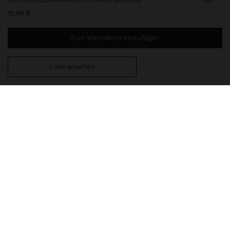
12,99 €
Zum Warenkorb hinzufügen
Look ansehen
Sie benötigen noch
49,99 €
für eine kostenlose Lieferung
nach Hause
162905
|
golden
Accessoires
Schlüsselanhänger
lieferung, umtausch und rücksendung
zusammensetzung, pflege & herkunft