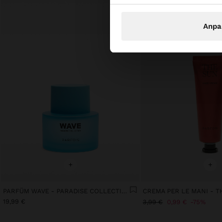
Anpa
+
+
PARFÜM WAVE - PARADISE COLLECTION
CREMA PER LE MANI - T
19,99 €
3,99 €
0,99 €
75%