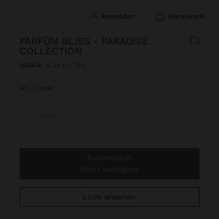
anmelden
warenkorb
PARFÜM BLISS - PARADISE
COLLECTION
Preis reduziert ab
bis
19,99 €
5,99 €
70%
WD
|
230393
60 ml
Ausverkauft
Nicht verfügbar
Look ansehen