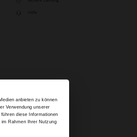
Sichere Zahlung
Hilfe
×
 Medien anbieten zu können
hrer Verwendung unserer
 führen diese Informationen
tates Website
ie im Rahmen Ihrer Nutzung