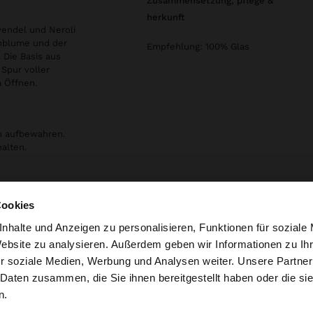
zusammensetzung, pflege &
herkunft
avendel und Neroli
enblume und der
Empfehlung: 100% Glas
 Die Basis aus
 Spur voller
 Öffnen.
n aufbewahren.
alten.
egelt
Cookies
nhalte und Anzeigen zu personalisieren, Funktionen für soziale
Website zu analysieren. Außerdem geben wir Informationen zu I
r soziale Medien, Werbung und Analysen weiter. Unsere Partner
tschland auf die Website zu. Möchten Sie unsere United S
 Daten zusammen, die Sie ihnen bereitgestellt haben oder die s
n.