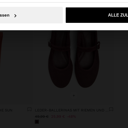
Nein, bleiben Sie bei Deutschland
Ja, bringen Sie m
ssen
ALLE ZU
+
HE SUN
LEDER-BALLERINAS MIT RIEMEN UND SCHNALLE
49,99 €
25,99 €
48%