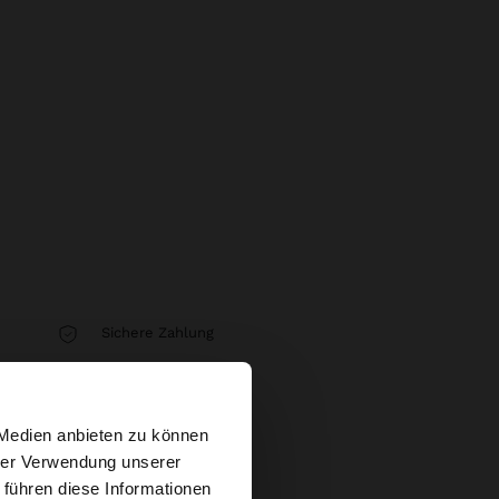
Sichere Zahlung
Hilfe
×
 Medien anbieten zu können
hrer Verwendung unserer
 führen diese Informationen
tates Website