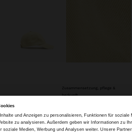
zusammensetzung, pflege &
herkunft
ckerei, inspiriert
Cookies
ellung im
Empfehlung: 95% Baumwolle, 5%
lseitiges und
Polyester
nhalte und Anzeigen zu personalisieren, Funktionen für soziale
 lässigen und
Website zu analysieren. Außerdem geben wir Informationen zu I
Umfang: 1
r soziale Medien, Werbung und Analysen weiter. Unsere Partner
tschland auf die Website zu. Möchten Sie unsere United S