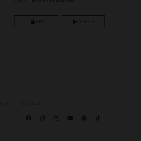
iOS
Android
OGEN
SOCIALS
n