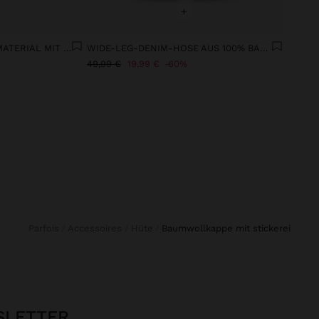
+
TOP AUS FLIESSENDEM MATERIAL MIT V-AUSSCHNITT
WIDE-LEG-DENIM-HOSE AUS 100% BAUMWOLLE
49,99 €
19,99 €
60%
Parfois
Accessoires
Hüte
baumwollkappe mit stickerei
SLETTER