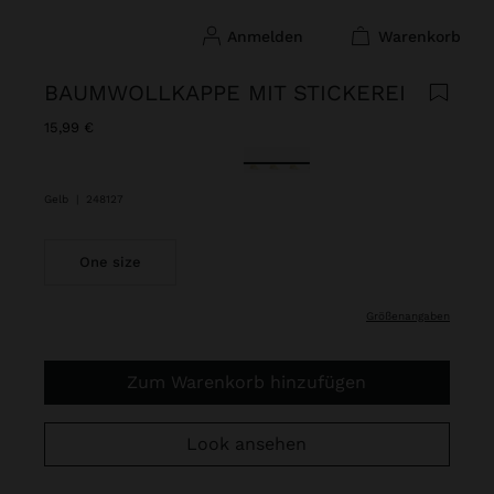
anmelden
warenkorb
BAUMWOLLKAPPE MIT STICKEREI
15,99 €
ausgewählt
Gelb
|
248127
One size
größenangaben
Zum Warenkorb hinzufügen
Look ansehen