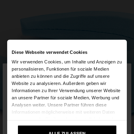
Diese Webseite verwendet Cookies
Wir verwenden Cookies, um Inhalte und Anzeigen zu
×
personalisieren, Funktionen für soziale Medien
hallo
anbieten zu können und die Zugriffe auf unsere
Website zu analysieren. Außerdem geben wir
Sie greifen von Deutschland auf die Website zu.
Informationen zu Ihrer Verwendung unserer Website
Möchten Sie unsere United States Website
an unsere Partner für soziale Medien, Werbung und
durchsuchen?
Analysen weiter. Unsere Partner führen diese
Informationen möglicherweise mit weiteren Daten
zusammen, die Sie ihnen bereitgestellt haben oder
Nein, bleiben Sie bei
Ja, bringen Sie mich
die sie im Rahmen Ihrer Nutzung der Dienste
Deutschland
zu United States
gesammelt haben.
ALLE ZULASSEN