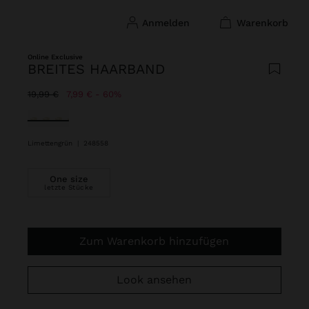
anmelden
warenkorb
Online Exclusive
BREITES HAARBAND
Preis reduziert ab
bis
19,99 €
7,99 €
60%
ausgewählt
Limettengrün
|
248558
One size
letzte Stücke
Zum Warenkorb hinzufügen
Look ansehen