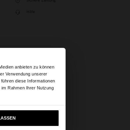
Sichere Zahlung
Hilfe
×
 Medien anbieten zu können
hrer Verwendung unserer
 führen diese Informationen
tates Website
ie im Rahmen Ihrer Nutzung
ich zu United States
LASSEN