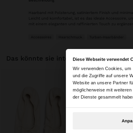
beschreibung
Haarband mit Polsterung, satiniertem Finish und minima
Leicht und komfortabel, ist es das ideale Accessoire, um
mit einem eleganten und raffinierten Touch zu ergänze
Accessoires
Haarschmuck
Turban-Haarbänder
das könnte sie interessieren
Diese Webseite verwendet 
hallo
Wir verwenden Cookies, um I
und die Zugriffe auf unsere 
Website an unsere Partner fü
Sie greifen von Deu
möglicherweise mit weiteren
durchsuchen?
der Dienste gesammelt habe
Anpa