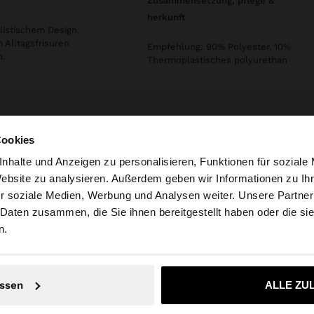
zusammensetzung, pflege &
herkunft
listischem Design.
 Alltagsfrisuren
Empfehlung: 90% Polyester, 10%
n.
Thermoplastisches polyurethan
Cookies
nhalte und Anzeigen zu personalisieren, Funktionen für soziale
Website zu analysieren. Außerdem geben wir Informationen zu I
r soziale Medien, Werbung und Analysen weiter. Unsere Partner
tschland auf die Website zu. Möchten Sie unsere United S
 Daten zusammen, die Sie ihnen bereitgestellt haben oder die s
n.
Nein, bleiben Sie bei Deutschland
Ja, bringen Sie m
ssen
ALLE ZU