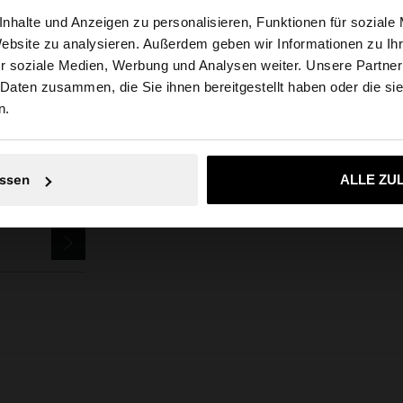
nhalte und Anzeigen zu personalisieren, Funktionen für soziale
s
Accessoires
Haarschmuck
Klammer
set mit metallisierten haar
Website zu analysieren. Außerdem geben wir Informationen zu I
r soziale Medien, Werbung und Analysen weiter. Unsere Partner
tschland auf die Website zu. Möchten Sie unsere United S
 Daten zusammen, die Sie ihnen bereitgestellt haben oder die s
n.
SLETTER
Nein, bleiben Sie bei Deutschland
Ja, bringen Sie m
ssen
ALLE ZU