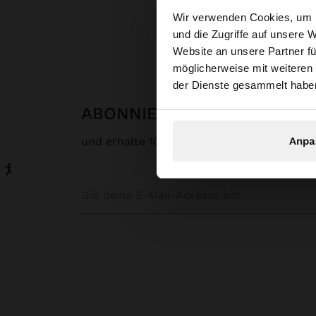
hallo
Wir verwenden Cookies, um I
Parfoi
und die Zugriffe auf unsere 
Website an unsere Partner fü
Sie greifen von Deu
möglicherweise mit weiteren
durchsuchen?
der Dienste gesammelt habe
ABONNIERE UNSEREN NEW
und erhalte 10% rabatt
Anpa