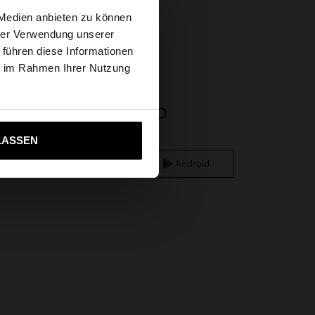
×
 Medien anbieten zu können
spangen
hrer Verwendung unserer
 führen diese Informationen
tates Website
ie im Rahmen Ihrer Nutzung
APP DOWNLOAD
ich zu United States
LASSEN
iOS
Android