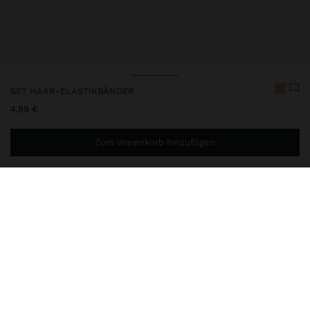
SET HAAR-ELASTIKBÄNDER
4,99 €
Zum Warenkorb hinzufügen
Sie benötigen noch
49,99 €
für eine kostenlose Lieferung
nach Hause
248587
|
mehrfarbig
Set aus feinen Haargummis in verschiedenen neutralen Tönen mit
zarten goldfarbenen Metall-Details. Praktisch und vielseitig sind
sie perfekt für den täglichen Gebrauch und um einfache Frisuren