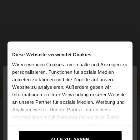
Diese Webseite verwendet Cookies
Wir verwenden Cookies, um Inhalte und Anzeigen zu
×
personalisieren, Funktionen für soziale Medien
hallo
anbieten zu können und die Zugriffe auf unsere
Website zu analysieren. Außerdem geben wir
Sie greifen von Deutschland auf die Website zu.
Informationen zu Ihrer Verwendung unserer Website
Möchten Sie unsere United States Website
an unsere Partner für soziale Medien, Werbung und
durchsuchen?
Analysen weiter. Unsere Partner führen diese
Informationen möglicherweise mit weiteren Daten
zusammen, die Sie ihnen bereitgestellt haben oder
Nein, bleiben Sie bei
Ja, bringen Sie mich
die sie im Rahmen Ihrer Nutzung der Dienste
Deutschland
zu United States
gesammelt haben.
ALLE ZULASSEN