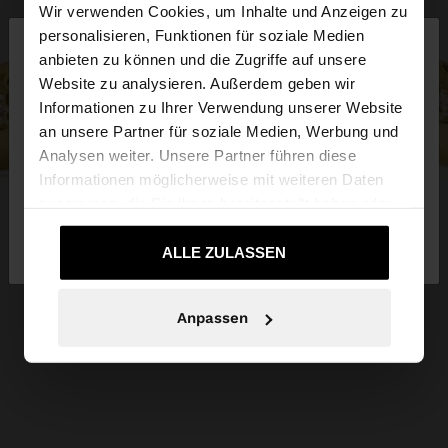
Wir verwenden Cookies, um Inhalte und Anzeigen zu
×
personalisieren, Funktionen für soziale Medien
hallo
anbieten zu können und die Zugriffe auf unsere
Website zu analysieren. Außerdem geben wir
Sie greifen von Schweiz auf die Website zu.
Informationen zu Ihrer Verwendung unserer Website
Möchten Sie unsere United States Website
an unsere Partner für soziale Medien, Werbung und
durchsuchen?
Analysen weiter. Unsere Partner führen diese
Informationen möglicherweise mit weiteren Daten
zusammen, die Sie ihnen bereitgestellt haben oder
Nein, bleiben Sie
Ja, bringen Sie mich zu
die sie im Rahmen Ihrer Nutzung der Dienste
bei Schweiz
United States
gesammelt haben.
ALLE ZULASSEN
Anpassen