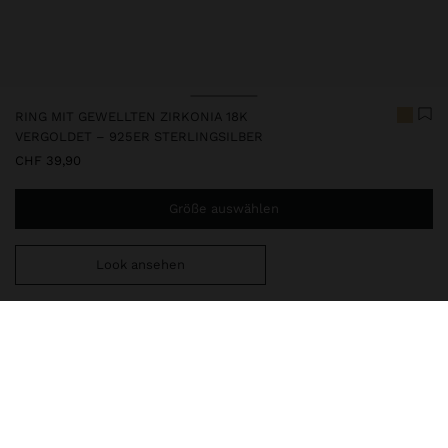
RING MIT GEWELLTEN ZIRKONIA 18K
VERGOLDET – 925ER STERLINGSILBER
CHF 39,90
Größe auswählen
Look ansehen
Sie benötigen noch
CHF 59,99
für eine kostenlose Lieferung
nach Hause
247245
|
golden