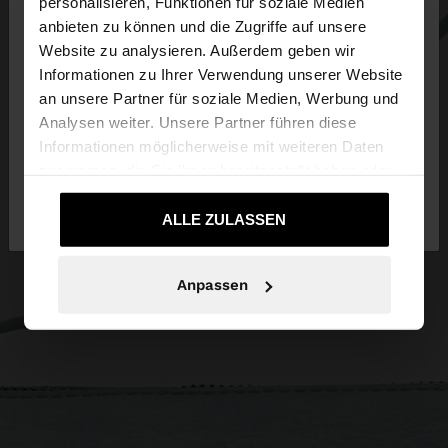
×
personalisieren, Funktionen für soziale Medien
hallo
anbieten zu können und die Zugriffe auf unsere
Website zu analysieren. Außerdem geben wir
Sie greifen von Austria auf die Website zu.
Informationen zu Ihrer Verwendung unserer Website
Möchten Sie unsere United States Website
an unsere Partner für soziale Medien, Werbung und
durchsuchen?
Analysen weiter. Unsere Partner führen diese
Informationen möglicherweise mit weiteren Daten
zusammen, die Sie ihnen bereitgestellt haben oder
Nein, bleiben Sie
Ja, bringen Sie mich zu
die sie im Rahmen Ihrer Nutzung der Dienste
bei Austria
United States
gesammelt haben.
ALLE ZULASSEN
Anpassen