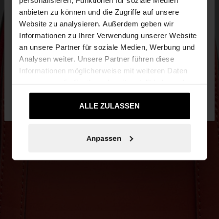
×
hallo
anbieten zu können und die Zugriffe auf unsere
Website zu analysieren. Außerdem geben wir
Sie greifen von Austria auf die Website zu.
Informationen zu Ihrer Verwendung unserer Website
Möchten Sie unsere United States Website
an unsere Partner für soziale Medien, Werbung und
durchsuchen?
Analysen weiter. Unsere Partner führen diese
Informationen möglicherweise mit weiteren Daten
zusammen, die Sie ihnen bereitgestellt haben oder
Nein, bleiben Sie
Ja, bringen Sie mich zu
die sie im Rahmen Ihrer Nutzung der Dienste
bei Austria
United States
gesammelt haben.
ALLE ZULASSEN
Anpassen