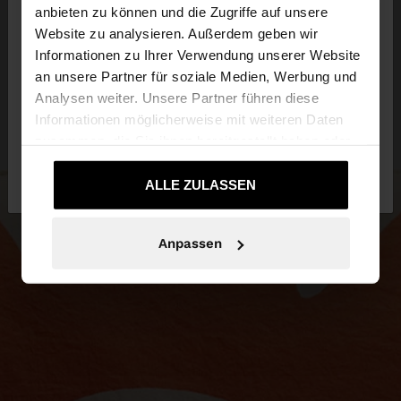
anbieten zu können und die Zugriffe auf unsere
Website zu analysieren. Außerdem geben wir
Sie greifen von Austria auf die Website zu.
Informationen zu Ihrer Verwendung unserer Website
Möchten Sie unsere United States Website
an unsere Partner für soziale Medien, Werbung und
durchsuchen?
Analysen weiter. Unsere Partner führen diese
Informationen möglicherweise mit weiteren Daten
zusammen, die Sie ihnen bereitgestellt haben oder
Nein, bleiben Sie
Ja, bringen Sie mich zu
die sie im Rahmen Ihrer Nutzung der Dienste
bei Austria
United States
gesammelt haben.
ALLE ZULASSEN
Anpassen